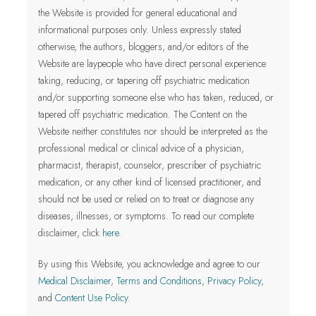
the Website is provided for general educational and
informational purposes only.
Unless expressly stated
otherwise, the authors, bloggers, and/or editors of the
Website are laypeople who have direct personal experience
taking, reducing, or tapering off psychiatric medication
and/or supporting someone else who has taken, reduced, or
tapered off psychiatric medication. The Content on the
Website neither constitutes nor should be interpreted as the
professional medical or clinical advice of a physician,
pharmacist, therapist, counselor, prescriber of psychiatric
medication, or any other kind of licensed practitioner
, and
should not be used or relied on to treat or diagnose any
diseases, illnesses, or symptoms.
To read our complete
disclaimer, click
here
.
By using this Website, you acknowledge and agree to our
Medical Disclaimer
,
Terms and Conditions
,
Privacy Policy
,
and
Content Use Policy
.