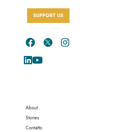
SUPPORT US
FOOTER
About
MENU
Stories
Contatto