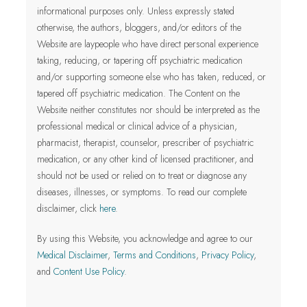
informational purposes only.
Unless expressly stated
otherwise, the authors, bloggers, and/or editors of the
Website are laypeople who have direct personal experience
taking, reducing, or tapering off psychiatric medication
and/or supporting someone else who has taken, reduced, or
tapered off psychiatric medication. The Content on the
Website neither constitutes nor should be interpreted as the
professional medical or clinical advice of a physician,
pharmacist, therapist, counselor, prescriber of psychiatric
medication, or any other kind of licensed practitioner
, and
should not be used or relied on to treat or diagnose any
diseases, illnesses, or symptoms.
To read our complete
disclaimer, click
here
.
By using this Website, you acknowledge and agree to our
Medical Disclaimer
,
Terms and Conditions
,
Privacy Policy
,
and
Content Use Policy
.