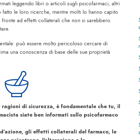
mati leggendo libri o articoli sugli psicofarmaci, altri
 fatto le loro ricerche, mentre molti lo hanno capito
fronte ad effetti collaterali che non si sarebbero
tare.
tale: può essere molto pericoloso cercare di
ma una conoscenza di base delle sue proprietà
r ragioni di sicurezza, è fondamentale che tu, il
rmacista siate ben informati sullo psicofarmaco
azione, gli effetti collaterali del farmaco, le
anze psicotrope, l'alterazione o la