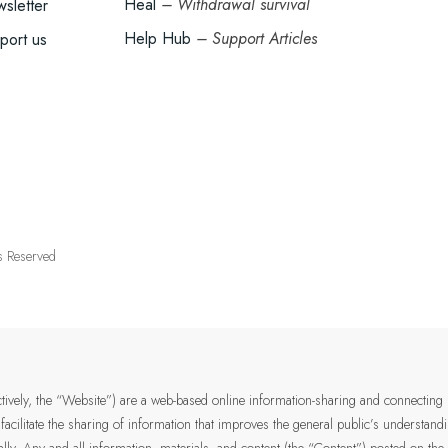
Heal
– Withdrawal survival
sletter
Help Hub
– Support Articles
port us
ts Reserved
ectively, the “Website”) are a web-based online information-sharing and connecting
 facilitate the sharing of information that improves the general public’s understan
lly. Any and all information, materials, and content (the “Content”) posted on the