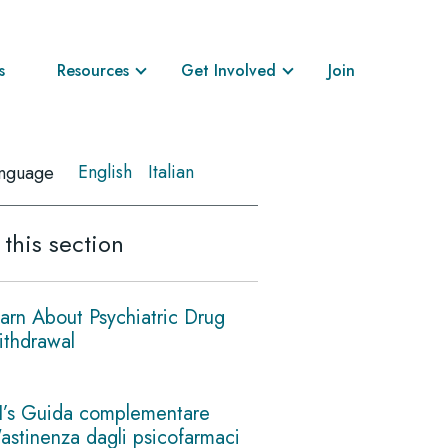
s
Resources
Get Involved
Join
English
Italian
nguage
 this section
arn About Psychiatric Drug
thdrawal
I’s Guida complementare
l'astinenza dagli psicofarmaci