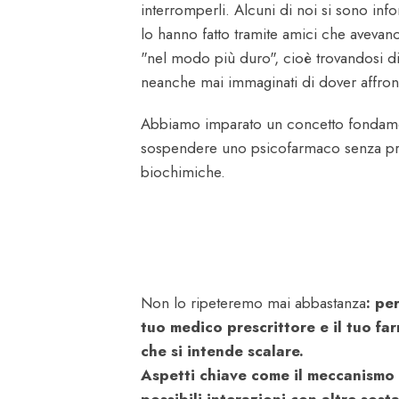
interromperli. Alcuni di noi si sono infor
lo hanno fatto tramite amici che avevano
"nel modo più duro", cioè trovandosi di 
neanche mai immaginati di dover affron
Abbiamo imparato un concetto fondamen
sospendere uno psicofarmaco senza pri
biochimiche.
Non lo ripeteremo mai abbastanza
: pe
tuo medico prescrittore e il tuo fa
che si intende scalare.
Aspetti chiave come il meccanismo d’
possibili interazioni con altre sost