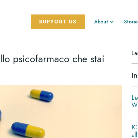
SUPPORT US
About
Storie
La
ullo psicofarmaco che stai
In
Le
Wi
IC
al