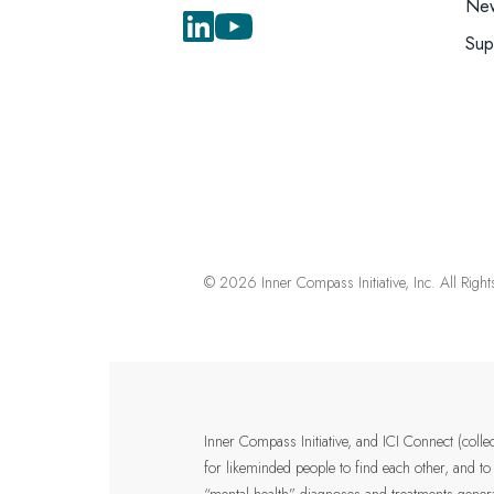
New
Sup
© 2026 Inner Compass Initiative, Inc. All Righ
Inner Compass Initiative, and ICI Connect (coll
for likeminded people to find each other, and to
“mental health” diagnoses and treatments genera