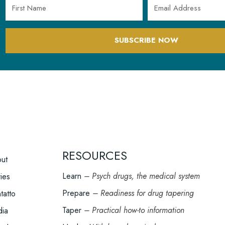
SUBSCRIBE NOW
RESOURCES
OOTER
ut
ENU
Learn
– Psych drugs, the medical system
ries
Prepare
– Readiness for drug tapering
tatto
Taper
– Practical how-to information
ia