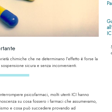
Pa
Gu
al
IC
rtante
rietà chimiche che ne determinano l’effetto è forse la
a sospensione sicura e senza inconvenienti.
terrompere psicofarmaci, molti utenti ICI hanno
onoscenza su cosa fossero i farmaci che assumevamo,
anismo e cosa può succedere provando ad