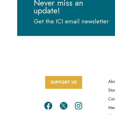
-
Never miss an
Informati
update!
sullo
psicofarmaco
Get the ICI email newsletter
che
stai
assumendo
F
Abo
SUPPORT US
M
Sto
Con
Med