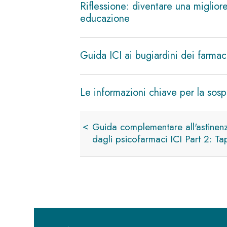
Riflessione: diventare una migliore
educazione
Guida ICI ai bugiardini dei farma
Le informazioni chiave per la sospe
Link
Guida complementare all'astinen
di
dagli psicofarmaci ICI Part 2: Ta
attraversamento
del
book
per
Step
10