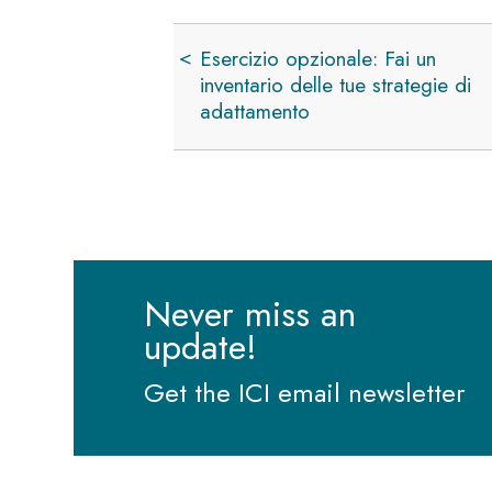
Link
Esercizio opzionale: Fai un
di
inventario delle tue strategie di
attraversamento
adattamento
del
book
per
Riflessioni:
Completare
il
viaggio
Never miss an
per
update!
riappropriarti
Get the ICI email newsletter
di
te
stesso