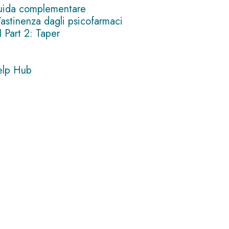
ida complementare
l'astinenza dagli psicofarmaci
I Part 2: Taper
elp Hub