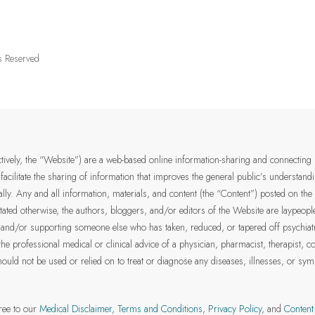
ts Reserved
ectively, the “Website”) are a web-based online information-sharing and connecting
 facilitate the sharing of information that improves the general public’s understan
lly. Any and all information, materials, and content (the “Content”) posted on the
tated otherwise, the authors, bloggers, and/or editors of the Website are laypeopl
on and/or supporting someone else who has taken, reduced, or tapered off psychia
the professional medical or clinical advice of a physician, pharmacist, therapist, c
hould not be used or relied on to treat or diagnose any diseases, illnesses, or sy
ree to our
Medical Disclaimer
,
Terms and Conditions
,
Privacy Policy
, and
Content