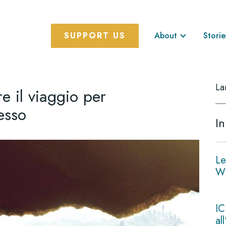
SUPPORT US
About
Storie
La
e il viaggio per
tesso
In
Le
Wi
IC
al