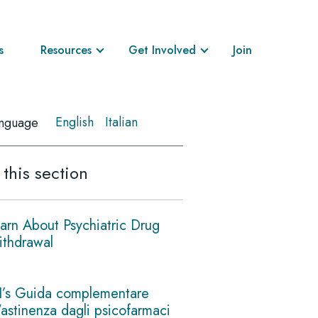
s
Resources
Get Involved
Join
English
Italian
nguage
 this section
arn About Psychiatric Drug
thdrawal
I’s Guida complementare
l'astinenza dagli psicofarmaci