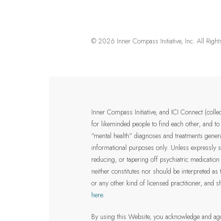
© 2026 Inner Compass Initiative, Inc. All Righ
Inner Compass Initiative, and ICI Connect (coll
for likeminded people to find each other, and to
“mental health” diagnoses and treatments genera
informational purposes only.
Unless expressly s
reducing, or tapering off psychiatric medicati
neither constitutes nor should be interpreted as 
or any other kind of licensed practitioner
, and s
here
.
By using this Website, you acknowledge and ag