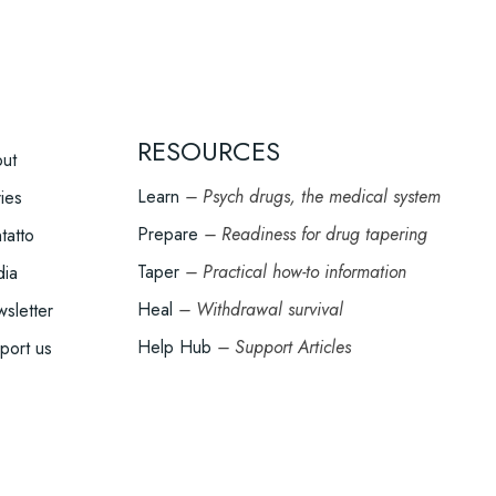
RESOURCES
OOTER
ut
ENU
Learn
– Psych drugs, the medical system
ries
Prepare
– Readiness for drug tapering
tatto
Taper
– Practical how-to information
ia
Heal
– Withdrawal survival
sletter
Help Hub
– Support Articles
port us