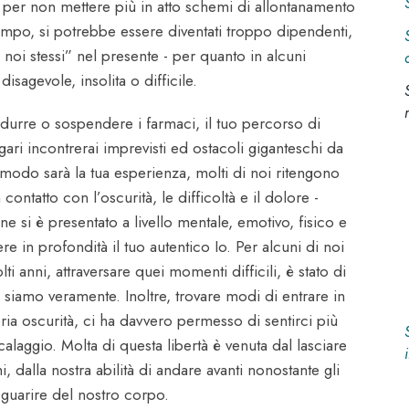
 per non mettere più in atto schemi di allontanamento
tempo, si potrebbe essere diventati troppo dipendenti,
 noi stessi” nel presente - per quanto in alcuni
sagevole, insolita o difficile.
ridurre o sospendere i farmaci, il tuo percorso di
ari incontrerai imprevisti ed ostacoli giganteschi da
 modo sarà la tua esperienza, molti di noi ritengono
contatto con l’oscurità, le difficoltà e il dolore -
 si è presentato a livello mentale, emotivo, fisico e
re in profondità il tuo autentico Io. Per alcuni di noi
 anni, attraversare quei momenti difficili, è stato di
i siamo veramente. Inoltre, trovare modi di entrare in
ria oscurità, ci ha davvero permesso di sentirci più
scalaggio. Molta di questa libertà è venuta dal lasciare
, dalla nostra abilità di andare avanti nonostante gli
i guarire del nostro corpo.