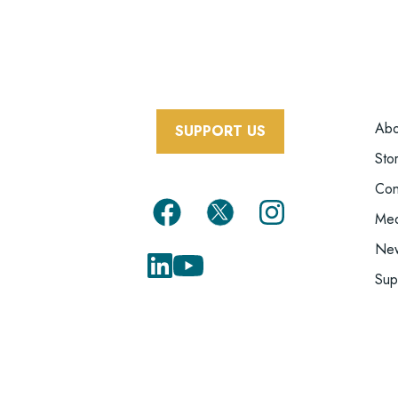
F
Abo
SUPPORT US
M
Sto
Con
Med
New
Sup