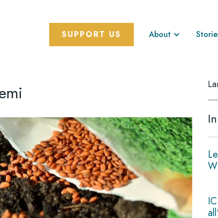
SUPPORT US
About
Storie
La
semi
In
Le
Wi
IC
al