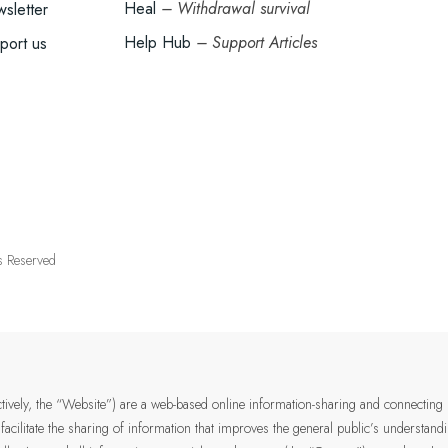
Heal
– Withdrawal survival
sletter
Help Hub
– Support Articles
port us
ts Reserved
ectively, the “Website”) are a web-based online information-sharing and connecting
 facilitate the sharing of information that improves the general public’s understan