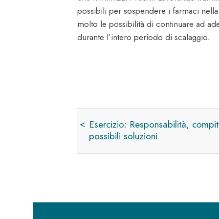
possibili per sospendere i farmaci nell
molto le possibilità di continuare ad ad
durante l’intero periodo di scalaggio.
Link
Esercizio: Responsabilità, compit
di
possibili soluzioni
attraversamento
del
book
per
Riflessioni:
Piantare