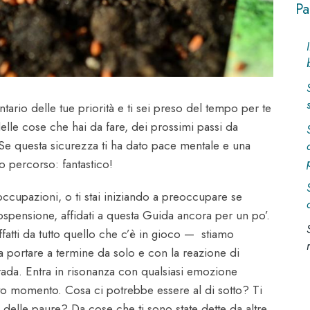
Pa
ntario delle tue priorità e ti sei preso del tempo per te
delle cose che hai da fare, dei prossimi passi da
 Se questa sicurezza ti ha dato pace mentale e una
o percorso: fantastico!
ccupazioni, o ti stai iniziando a preoccupare se
spensione, affidati a questa Guida ancora per un po’.
fatti da tutto quello che c’è in gioco — stiamo
 portare a termine da solo e con la reazione di
rada. Entra in risonanza con qualsiasi emozione
to momento. Cosa ci potrebbe essere al di sotto? Ti
 delle paure? Da cose che ti sono state dette da altre