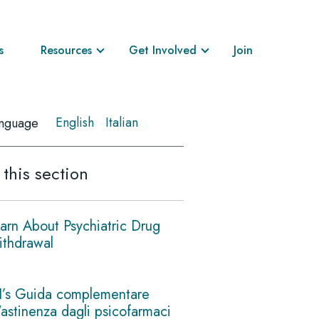
s
Resources
Get Involved
Join
English
Italian
nguage
 this section
arn About Psychiatric Drug
thdrawal
I’s Guida complementare
l'astinenza dagli psicofarmaci