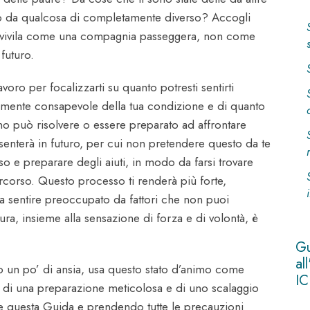
 o da qualcosa di completamente diverso? Accogli
ma vivila come una compagnia passeggera, non come
 futuro.
oro per focalizzarti su quanto potresti sentirti
namente consapevole della tua condizione e di quanto
uno può risolvere o essere preparato ad affrontare
senterà in futuro, per cui non pretendere questo da te
so e preparare degli aiuti, in modo da farsi trovare
rcorso. Questo processo ti renderà più forte,
a sentire preoccupato da fattori che non puoi
ra, insieme alla sensazione di forza e di volontà, è
Gu
al
to un po’ di ansia, usa questo stato d’animo come
IC
di una preparazione meticolosa e di uno scalaggio
te questa Guida e prendendo tutte le precauzioni