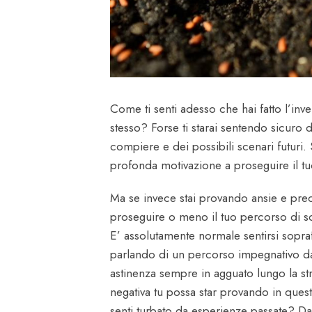
Come ti senti adesso che hai fatto l’inve
stesso? Forse ti starai sentendo sicuro 
compiere e dei possibili scenari futuri.
profonda motivazione a proseguire il tu
Ma se invece stai provando ansie e preo
proseguire o meno il tuo percorso di so
E’ assolutamente normale sentirsi sopraf
parlando di un percorso impegnativo da
astinenza sempre in agguato lungo la st
negativa tu possa star provando in ques
senti turbato da esperienze passate? Da