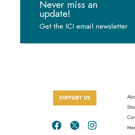
semi
Never miss an
update!
Get the ICI email newsletter
F
Abo
SUPPORT US
M
Sto
Con
Med