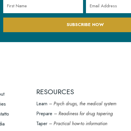
SUBSCRIBE NOW
RESOURCES
OOTER
ut
ENU
Learn
– Psych drugs, the medical system
ries
Prepare
– Readiness for drug tapering
tatto
Taper
– Practical how-to information
ia